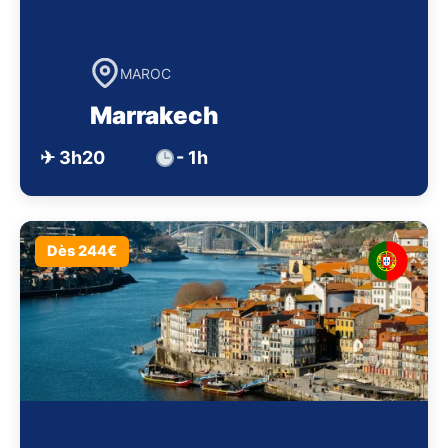
MAROC
Marrakech
✈ 3h20
- 1h
Dès 244€