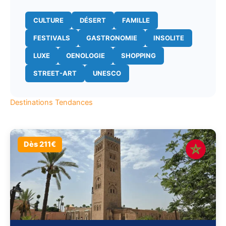
CULTURE
DÉSERT
FAMILLE
FESTIVALS
GASTRONOMIE
INSOLITE
LUXE
OENOLOGIE
SHOPPING
STREET-ART
UNESCO
Destinations Tendances
Dès 211€