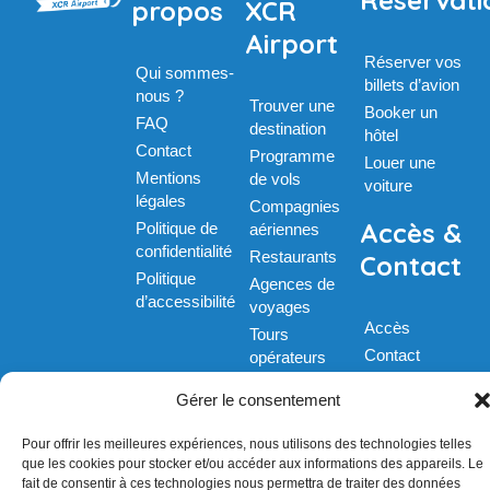
Réservati
propos
XCR
Airport
Réserver vos
Qui sommes-
billets d’avion
nous ?
Trouver une
Booker un
FAQ
destination
hôtel
Contact
Programme
Louer une
Mentions
de vols
voiture
légales
Compagnies
Accès &
Politique de
aériennes
confidentialité
Restaurants
Contact
Politique
Agences de
d’accessibilité
voyages
Accès
Tours
Contact
opérateurs
Frêt &
Gérer le consentement
logistique
Parkings
Pour offrir les meilleures expériences, nous utilisons des technologies telles
Taxis
que les cookies pour stocker et/ou accéder aux informations des appareils. Le
fait de consentir à ces technologies nous permettra de traiter des données