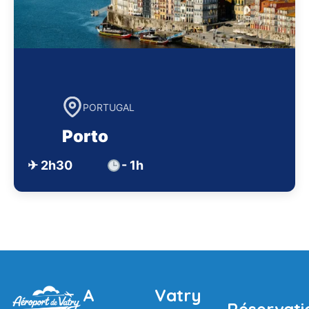
PORTUGAL
Porto
✈ 2h30
- 1h
A
Vatry