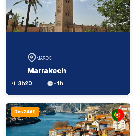
MAROC
Marrakech
✈ 3h20
- 1h
Dès 244€